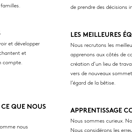
 familles.
de prendre des décisions i
S
LES MEILLEURES É
oir et développer
Nous recrutons les meilleu
chantent et
apprenons aux côtés de col
gn compte.
création d’un lieu de trava
vers de nouveaux sommets.
l’égard de la bêtise.
 CE QUE NOUS
APPRENTISSAGE C
Nous sommes curieux. Nous
x comme nous
Nous considérons les erre