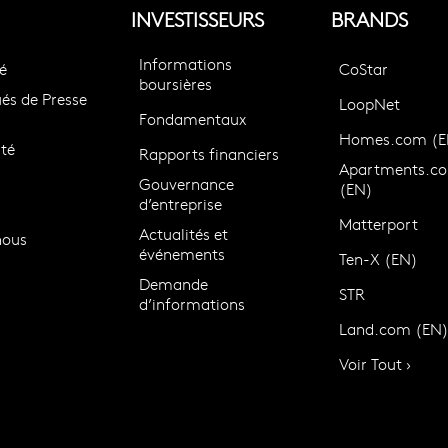
INVESTISSEURS
BRANDS
Informations
é
CoStar
boursières
s de Presse
LoopNet
Fondamentaux
Homes.com (E
té
Rapports financiers
Apartments.c
Gouvernance
(EN)
d’entreprise
Matterport
Actualités et
nous
événements
Ten-X (EN)
Demande
STR
d’informations
Land.com (EN
Voir Tout ›