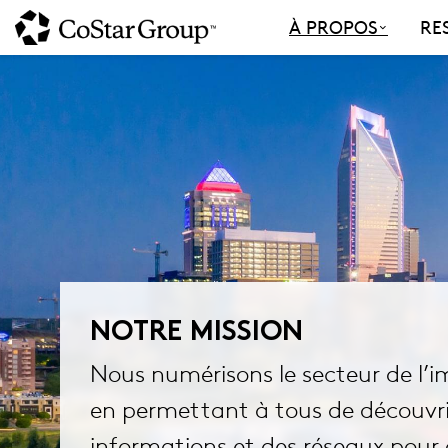
Skip
À PROPOS
RE
to
main
content
NOTRE MISSION
Nous numérisons le secteur de l’i
en permettant à tous de découvrir
informations et des réseaux pour 