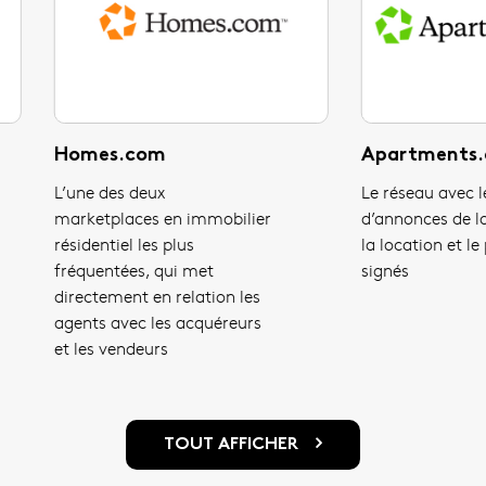
ain
Ten-X
des principales
La plus grande plateforme
tplaces immobilières
en ligne d’échange en
tralie, cette
immobilier d’entreprise
forme connecte
e mois des millions
raliens grâce à un
stème de marques et
rvices numériques
TOUT AFFICHER