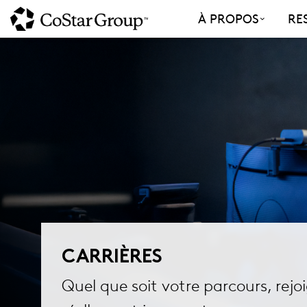
Skip
À PROPOS
RE
to
main
content
CARRIÈRES
Quel que soit votre parcours, rejo