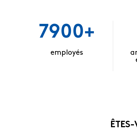
7900+
employés
a
ÊTES-