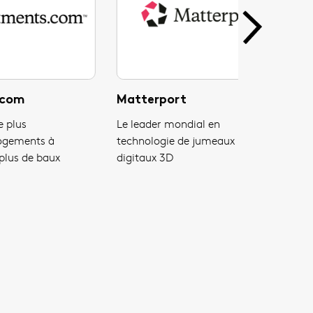
STR
BizBuySell
Le leader mondial en
La plus gran
benchmarking hôtelier
de fonds de