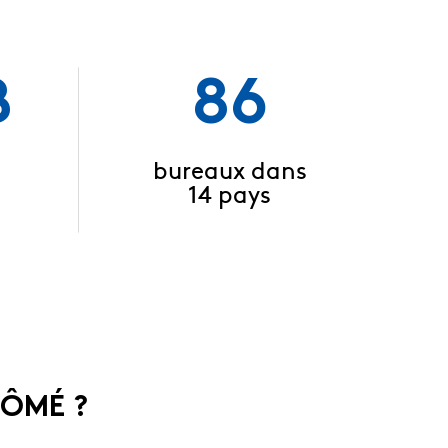
B
86
bureaux dans
14 pays
LÔMÉ ?