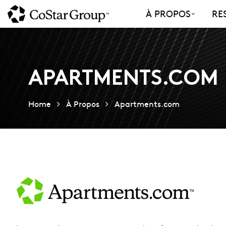
Skip
À PROPOS
RE
to
main
content
APARTMENTS.COM
Home
À Propos
Apartments.com