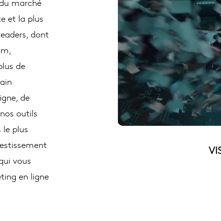
 du marché
e et la plus
leaders, dont
om,
plus de
hain
igne, de
nos outils
le plus
vestissement
VI
qui vous
ting en ligne