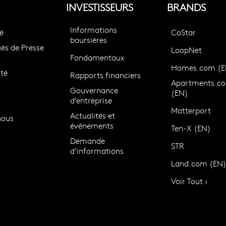
INVESTISSEURS
BRANDS
Informations
é
CoStar
boursières
s de Presse
LoopNet
Fondamentaux
Homes.com (E
té
Rapports financiers
Apartments.c
Gouvernance
(EN)
d’entreprise
Matterport
Actualités et
nous
événements
Ten-X (EN)
Demande
STR
d’informations
Land.com (EN
Voir Tout ›