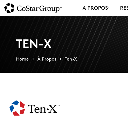
Skip
À PROPOS
RE
to
main
content
TEN-X
Home
À Propos
Ten-X