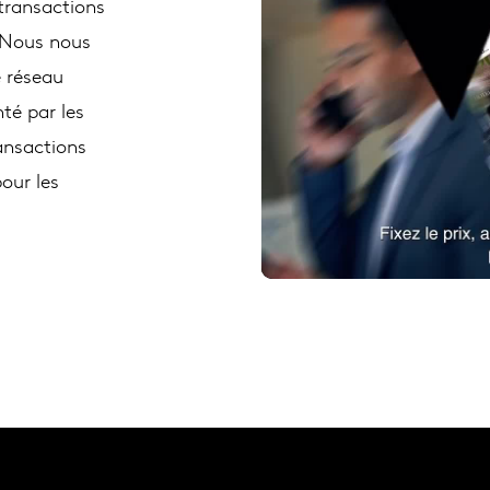
transactions
. Nous nous
e réseau
té par les
ansactions
pour les