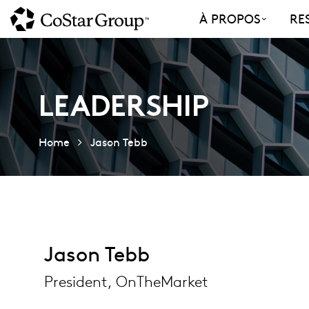
Skip
À PROPOS
RE
to
main
content
LEADERSHIP
Home
Jason Tebb
Jason Tebb
President, OnTheMarket