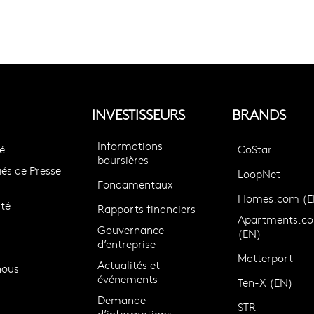
INVESTISSEURS
BRANDS
Informations
é
CoStar
boursières
s de Presse
LoopNet
Fondamentaux
Homes.com (E
té
Rapports financiers
Apartments.c
Gouvernance
(EN)
d’entreprise
Matterport
Actualités et
nous
événements
Ten-X (EN)
Demande
STR
d’informations