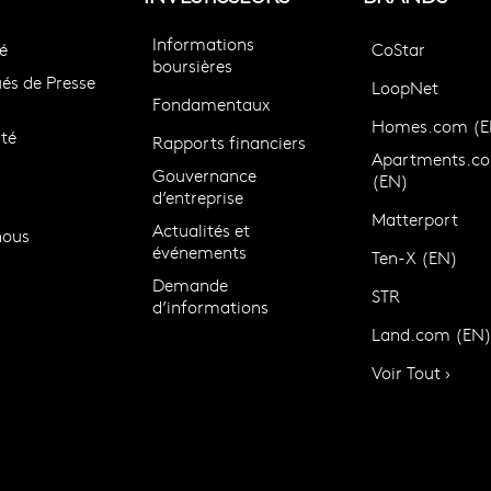
Informations
é
CoStar
boursières
s de Presse
LoopNet
Fondamentaux
Homes.com (E
té
Rapports financiers
Apartments.c
Gouvernance
(EN)
d’entreprise
Matterport
Actualités et
nous
événements
Ten-X (EN)
Demande
STR
d’informations
Land.com (EN
Voir Tout ›