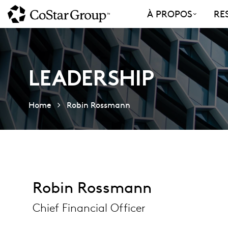
Skip
À PROPOS
RE
to
main
content
LEADERSHIP
Home
Robin Rossmann
Robin Rossmann
Chief Financial Officer