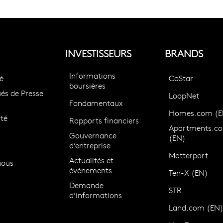
INVESTISSEURS
BRANDS
Informations
é
CoStar
boursières
s de Presse
LoopNet
Fondamentaux
Homes.com (E
té
Rapports financiers
Apartments.c
Gouvernance
(EN)
d’entreprise
Matterport
Actualités et
nous
événements
Ten-X (EN)
Demande
STR
d’informations
Land.com (EN