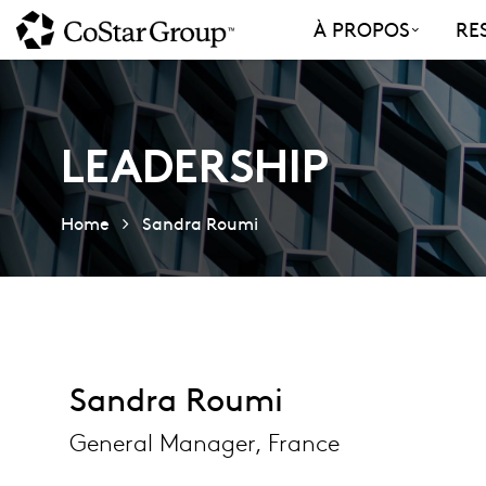
Skip
À PROPOS
RE
to
main
content
LEADERSHIP
Home
Sandra Roumi
Sandra Roumi
General Manager, France