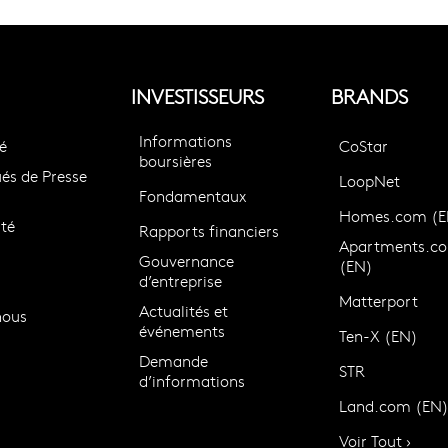
INVESTISSEURS
BRANDS
Informations
é
CoStar
boursières
s de Presse
LoopNet
Fondamentaux
Homes.com (E
té
Rapports financiers
Apartments.c
Gouvernance
(EN)
d’entreprise
Matterport
Actualités et
nous
événements
Ten-X (EN)
Demande
STR
d’informations
Land.com (EN
Voir Tout ›