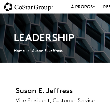
Skip
À PROPOS
RE
to
main
content
LEADERSHIP
Home
Susan E. Jeffress
Susan E. Jeffress
Vice President, Customer Service