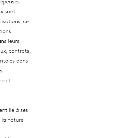
dépenses
ux sont
lisations, ce
tions
ans leurs
ux, contrats,
entales dans
s
mpact
nt lié à ses
 la nature
s