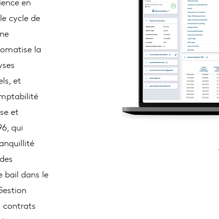
rience en
le cycle de
une
tomatise la
yses
ls, et
mptabilité
se et
6, qui
anquillité
 des
 bail dans le
 Gestion
s contrats