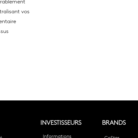
érablement
tralisant vos
entaire
ssus
INVESTISSEURS
BRANDS
Informations
é
CoStar