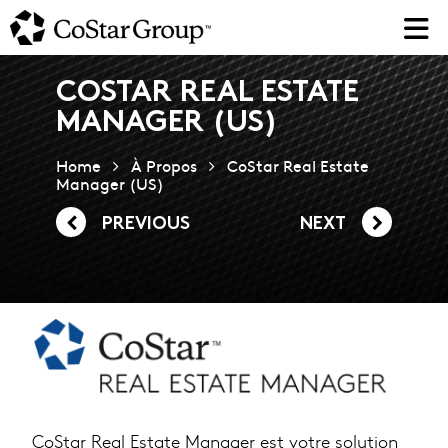
Skip
to
main
content
COSTAR REAL ESTATE
MANAGER (US)
Home
À Propos
CoStar Real Estate
Manager (US)
PREVIOUS
NEXT
CoStar Real Estate Manager est votre solution