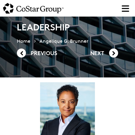
Skip
to
main
content
LEADERSHIP
Home
Angelique G. Brunner
PREVIOUS
NEXT