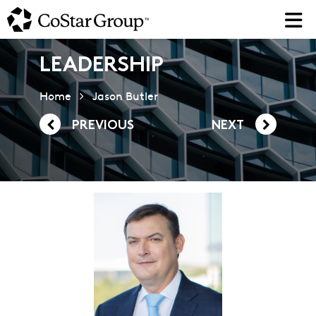
Skip
to
main
content
LEADERSHIP
Home
Jason Butler
PREVIOUS
NEXT